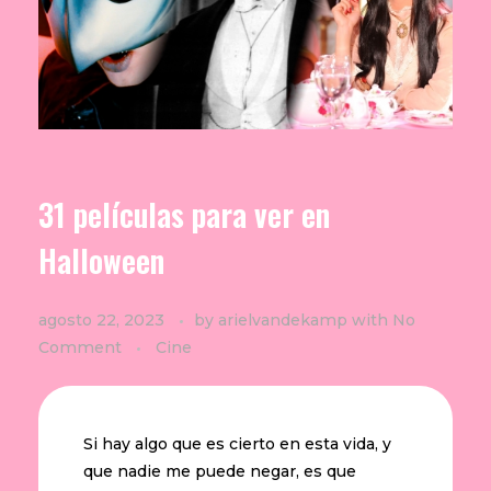
31 películas para ver en
Halloween
agosto 22, 2023
by
arielvandekamp
with
No
Comment
Cine
Si hay algo que es cierto en esta vida, y
que nadie me puede negar, es que