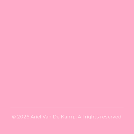
hacerla memorable.
¡Contáctame!
Ariel Van De Kamp
© 2026 Ariel Van De Kamp. All rights reserved.